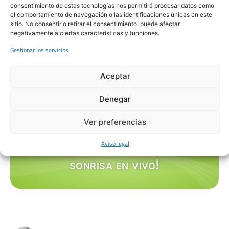
Al corregir defectos visibles en los dientes,
consentimiento de estas tecnologías nos permitirá procesar datos como
las carillas dentales ayudan a los pacientes a
el comportamiento de navegación o las identificaciones únicas en este
sitio. No consentir o retirar el consentimiento, puede afectar
sentirse más cómodos al sonreír, hablar o
negativamente a ciertas características y funciones.
interactuar, mejorando significativamente su
Gestionar los servicios
confianza y calidad de vida.
Aceptar
Denegar
Ver preferencias
¡Te realizaremos un estudio
Aviso legal
gratuito para que veas tu
sonrisa en vivo!