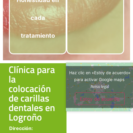
Honestidad en
cada
tratamiento
Clínica para
Haz clic en «Estoy de acuerdo»
la
para activar Google maps
colocación
Aviso legal
de carillas
Estoy de acuerdo
dentales en
Logroño
Dirección: