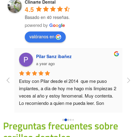
Clinarte Dental
4.5
Basado en 40 reseñas.
powered by
G
o
o
g
l
e
valóranos en
Pilar Sanz ibañez
a year ago
 
Estoy con Pilar desde el 2014  que me puso 
Gran
 
implantes, a día de hoy me hago mis limpiezas 2 
dent
 y 
veces al año y estoy fenomenal. Muy contenta. 
en t
Lo recomiendo a quien me pueda leer. Son 
for
amables y me siento muy cómoda en esta 
Teng
clínica.
clí
Preguntas frecuentes sobre
a l