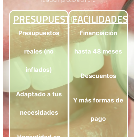
PRESUPUESTO
FACILIDADES
Presupuestos
Financiación
reales (no
hasta 48 meses
inflados)
Descuentos
Adaptado a tus
Y más formas de
necesidades
pago