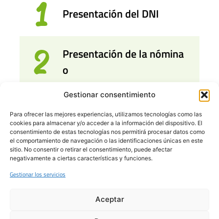
Presentación del DNI
Presentación de la nómina
o
Gestionar consentimiento
Presentación de la
Para ofrecer las mejores experiencias, utilizamos tecnologías como las
declaración de la renta
cookies para almacenar y/o acceder a la información del dispositivo. El
consentimiento de estas tecnologías nos permitirá procesar datos como
el comportamiento de navegación o las identificaciones únicas en este
sitio. No consentir o retirar el consentimiento, puede afectar
...¡y muchas facilidades!
negativamente a ciertas características y funciones.
Gestionar los servicios
Financiación
Descuento
Aceptar
hasta 48
por