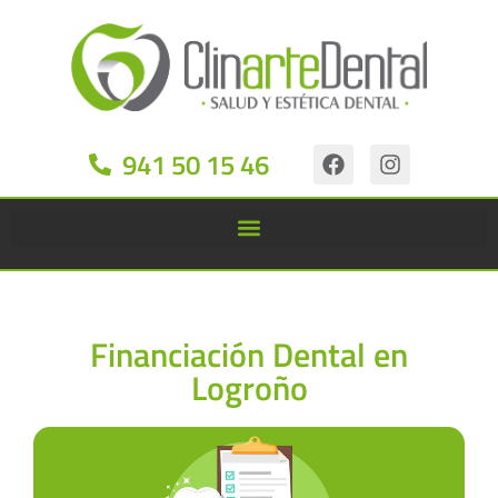
941 50 15 46
Financiación Dental en
Logroño