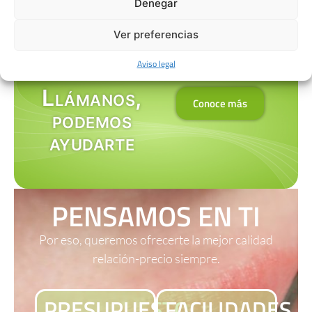
Denegar
meses.
prontopago.
Ver preferencias
Aviso legal
Llámanos,
Conoce más
podemos
ayudarte
PENSAMOS EN TI
Por eso, queremos ofrecerte la mejor calidad
relación-precio siempre.
PRESUPUESTO
FACILIDADES