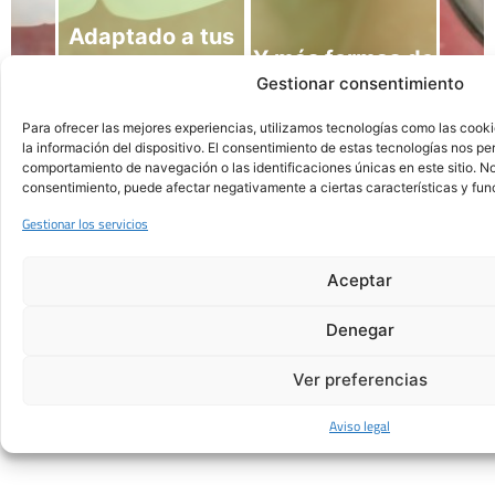
Adaptado a tus
Y más formas de
Gestionar consentimiento
necesidades
pago
Para ofrecer las mejores experiencias, utilizamos tecnologías como las cook
la información del dispositivo. El consentimiento de estas tecnologías nos pe
comportamiento de navegación o las identificaciones únicas en este sitio. No 
Honestidad en
consentimiento, puede afectar negativamente a ciertas características y fun
Gestionar los servicios
cada
Aceptar
tratamiento
Denegar
Ver preferencias
Aviso legal