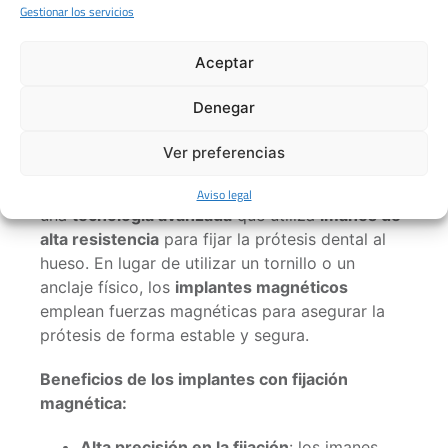
Gestionar los servicios
perforación profunda en el hueso, el
procedimiento es menos invasivo y la
Aceptar
recuperación es más rápida en
comparación con los implantes
Denegar
tradicionales.
Implantes con fijación magnética
Ver preferencias
Los
implantes con fijación magnética
emplean
Aviso legal
una
tecnología avanzada
que utiliza
imanes de
alta resistencia
para fijar la prótesis dental al
hueso. En lugar de utilizar un tornillo o un
anclaje físico, los
implantes magnéticos
emplean fuerzas magnéticas para asegurar la
prótesis de forma estable y segura.
Beneficios de los implantes con fijación
magnética:
Alta precisión en la fijación
: los imanes