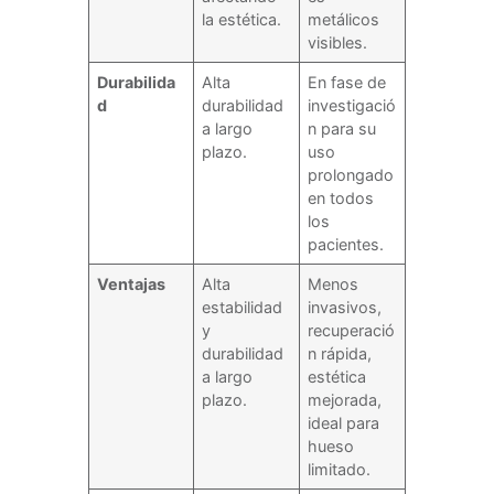
la estética.
metálicos
visibles.
Durabilida
Alta
En fase de
d
durabilidad
investigació
a largo
n para su
plazo.
uso
prolongado
en todos
los
pacientes.
Ventajas
Alta
Menos
estabilidad
invasivos,
y
recuperació
durabilidad
n rápida,
a largo
estética
plazo.
mejorada,
ideal para
hueso
limitado.