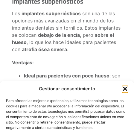
Implantes subperiósticos
Los
implantes subperiósticos
son una de las
opciones más avanzadas en el mundo de los
implantes dentales sin tornillos. Estos implantes
se colocan
debajo de la encía,
pero
sobre el
hueso
, lo que los hace ideales para pacientes
con
atrofia ósea severa
.
Ventajas:
Ideal para pacientes con poco hueso
: son
la solución para aquellos que no tienen
Gestionar consentimiento
suficiente densidad ósea para soportar
implantes tradicionales.
Para ofrecer las mejores experiencias, utilizamos tecnologías como las
Fijación más estable
: a pesar de no utilizar
cookies para almacenar y/o acceder a la información del dispositivo. El
tornillos, la estructura metálica
consentimiento de estas tecnologías nos permitirá procesar datos como
el comportamiento de navegación o las identificaciones únicas en este
proporciona un soporte firme para las
sitio. No consentir o retirar el consentimiento, puede afectar
prótesis dentales.
negativamente a ciertas características y funciones.
Mínima invasividad
: al no requerir