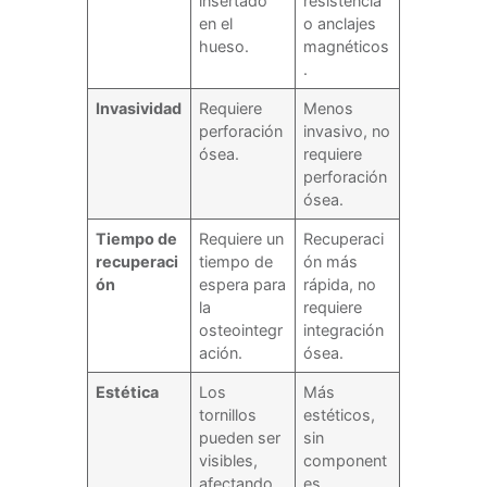
insertado
resistencia
en el
o anclajes
hueso.
magnéticos
.
Invasividad
Requiere
Menos
perforación
invasivo, no
ósea.
requiere
perforación
ósea.
Tiempo de
Requiere un
Recuperaci
recuperaci
tiempo de
ón más
ón
espera para
rápida, no
la
requiere
osteointegr
integración
ación.
ósea.
Estética
Los
Más
tornillos
estéticos,
pueden ser
sin
visibles,
component
afectando
es