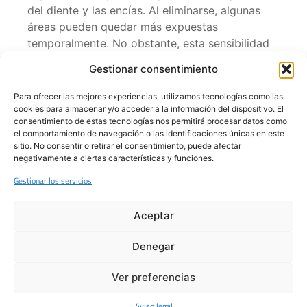
del diente y las encías. Al eliminarse, algunas
áreas pueden quedar más expuestas
temporalmente. No obstante, esta sensibilidad
suele desaparecer en pocos días y se puede
Gestionar consentimiento
aliviar con pastas dentales para dientes
sensibles.
Para ofrecer las mejores experiencias, utilizamos tecnologías como las
cookies para almacenar y/o acceder a la información del dispositivo. El
“Si me hago muchas limpiezas, mis
consentimiento de estas tecnologías nos permitirá procesar datos como
el comportamiento de navegación o las identificaciones únicas en este
dientes se debilitarán”
sitio. No consentir o retirar el consentimiento, puede afectar
negativamente a ciertas características y funciones.
No hay evidencia que indique que realizarse
Gestionar los servicios
limpiezas dentales con frecuencia cause
debilitamiento en los dientes. De hecho, se
Aceptar
recomienda hacerse una limpieza profesional al
menos una o dos veces al año, dependiendo del
Denegar
nivel de acumulación de sarro y del estado de
salud bucodental del paciente. En personas con
Ver preferencias
enfermedades periodontales, incluso pueden ser
necesarias limpiezas más frecuentes.
Aviso legal