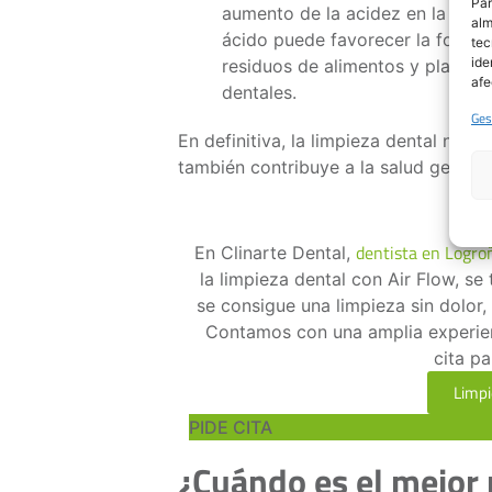
Par
aumento de la acidez en la boca
alm
ácido puede favorecer la formaci
tec
ide
residuos de alimentos y placa ba
afe
dentales.
Ges
En definitiva, la limpieza dental no s
también contribuye a la salud genera
¿E
dentista en Logro
En Clinarte Dental,
la limpieza dental con Air Flow, se
se consigue una limpieza sin dolor
Contamos con una amplia experien
cita pa
Limpi
PIDE CITA
¿Cuándo es el mejor