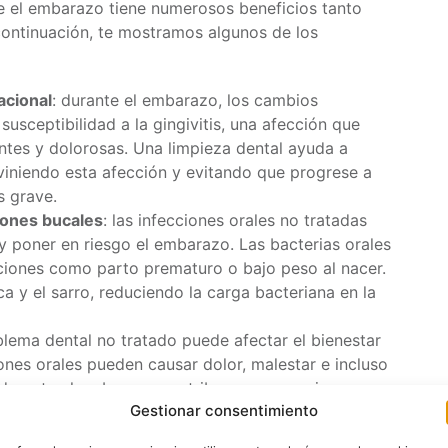
te el embarazo tiene numerosos beneficios tanto
continuación, te mostramos algunos de los
acional
: durante el embarazo, los cambios
sceptibilidad a la gingivitis, una afección que
ntes y dolorosas. Una limpieza dental ayuda a
eviniendo esta afección y evitando que progrese a
s grave.
iones bucales
: las infecciones orales no tratadas
y poner en riesgo el embarazo. Las bacterias orales
iones como parto prematuro o bajo peso al nacer.
ca y el sarro, reduciendo la carga bacteriana en la
blema dental no tratado puede afectar el bienestar
ones orales pueden causar dolor, malestar e incluso
 durante el embarazo contribuye a una mejor
Gestionar consentimiento
apa.
nte el embarazo, algunas mujeres experimentan un