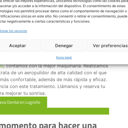
a ofrecer las mejores experiencias, utilizamos tecnologías como las cookies par
 debido a las náuseas y los vómitos. Este ambiente
acenar y/o acceder a la información del dispositivo. El consentimiento de estas
ón de caries. La limpieza dental elimina los
nologías nos permitirá procesar datos como el comportamiento de navegación o 
ntificaciones únicas en este sitio. No consentir o retirar el consentimiento, puede
cteriana, reduciendo así el riesgo de caries
ctar negativamente a ciertas características y funciones.
tionar los servicios
olo beneficia la salud bucal de la madre, sino que
l del embarazo y al bienestar del bebé.
Aceptar
Denegar
Ver preferencias
Aviso legal
stás en Logroño?
ño
, contamos con la mejor maquinaria. Realizamos
 trata de un aeropulidor de alta calidad con el que
, más confortable, además de más rápida y eficaz.
cia con este tratamiento. Llámanos y reserva tu
ra mejorar tu sonrisa.
eza Dental en Logroño
 momento para hacer una