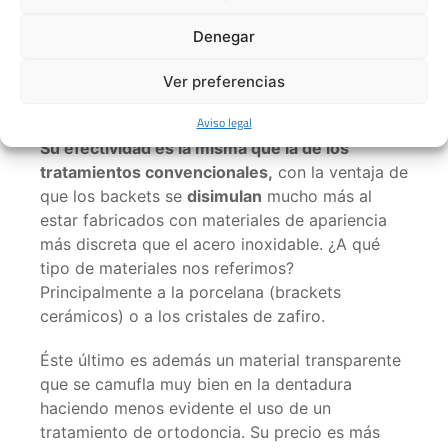
volvemos más exigentes con respecto a nuestra
imagen personal. Éste es uno de los motivos
Denegar
por el que los tratamientos de ortodoncia
estéticos tienen una mejor acogida entre los
Ver preferencias
pacientes durante la edad adulta.
Aviso legal
Su efectividad es la misma que la de los
tratamientos convencionales,
con la ventaja de
que los backets se
disimulan
mucho más al
estar fabricados con materiales de apariencia
más discreta que el acero inoxidable. ¿A qué
tipo de materiales nos referimos?
Principalmente a la porcelana (brackets
cerámicos) o a los cristales de zafiro.
Éste último es además un material transparente
que se camufla muy bien en la dentadura
haciendo menos evidente el uso de un
tratamiento de ortodoncia. Su precio es más