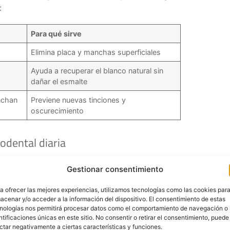
:
Para qué sirve
Elimina placa y manchas superficiales
Ayuda a recuperar el blanco natural sin
dañar el esmalte
anchan
Previene nuevas tinciones y
oscurecimiento
odental diaria
s empieza en casa.
Un cepillado correcto y
Gestionar consentimiento
en el color de la sonrisa
.
a ofrecer las mejores experiencias, utilizamos tecnologías como las cookies par
os veces al día
, mejor tres si es posible, utilizando
acenar y/o acceder a la información del dispositivo. El consentimiento de estas
nologías nos permitirá procesar datos como el comportamiento de navegación o 
ntificaciones únicas en este sitio. No consentir o retirar el consentimiento, puede
dentales
para eliminar restos y placa entre los
ctar negativamente a ciertas características y funciones.