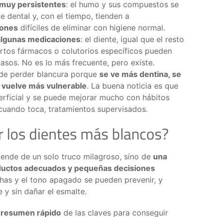
 muy persistentes
: el humo y sus compuestos se
ie dental y, con el tiempo, tienden a
rones
difíciles de eliminar con higiene normal.
algunas medicaciones
: el diente, igual que el resto
rtos fármacos o colutorios específicos pueden
casos. No es lo más frecuente, pero existe.
uede perder blancura porque
se ve más dentina, se
 vuelve más vulnerable
. La buena noticia es que
erficial y se puede mejorar mucho con hábitos
, cuando toca, tratamientos supervisados.
r los dientes más blancos?
ende de un solo truco milagroso, sino de
una
oductos adecuados y pequeñas decisiones
has y el tono apagado se pueden prevenir, y
 y sin dañar el esmalte.
n
resumen rápido
de las claves para conseguir