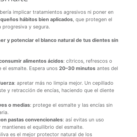
ería implicar tratamientos agresivos ni poner en
equeños hábitos bien aplicados
, que protegen el
a progresiva y segura.
r y potenciar el blanco natural de tus dientes sin
s consumir alimentos ácidos
: cítricos, refrescos o
 el esmalte. Espera unos
20–30 minutos
antes del
fuerza
: apretar más no limpia mejor. Un cepillado
e y retracción de encías, haciendo que el diente
aves o medias
: protege el esmalte y las encías sin
aria.
con pastas convencionales
: así evitas un uso
 mantienes el equilibrio del esmalte.
saliva es el mejor protector natural de los