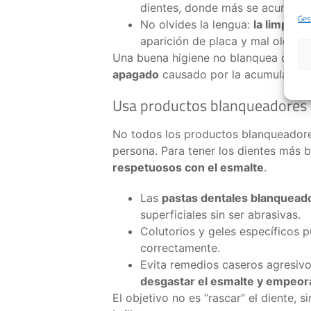
dientes, donde más se acumula
Ges
No olvides la lengua:
la limpiez
aparición de placa y mal olor.
Una buena higiene no blanquea de for
apagado
causado por la acumulación 
Usa productos blanqueadores
No todos los productos blanqueadores
persona. Para tener los dientes más b
respetuosos con el esmalte
.
Las
pastas dentales blanquead
superficiales sin ser abrasivas.
Colutorios y geles específicos
correctamente.
Evita remedios caseros agresivo
desgastar el esmalte y empeorar
El objetivo no es “rascar” el diente, s