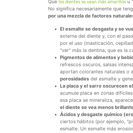
los dientes se vean más amarillos
Que
u “
No significa necesariamente que teng
por una mezcla de factores naturales
El esmalte se desgasta y se vu
externa del diente y, con el pa
por el uso (masticación, cepilla
“ver” más la dentina, que es la 
Pigmentos de alimentos y bebid
refrescos oscuros, salsas intensa
aportan colorantes naturales o a
porosidades
del esmalte y gene
La placa y el sarro oscurecen e
acumule placa en zonas difíciles 
esa placa se mineraliza, aparece
el diente se vea menos brillant
Ácidos y desgaste químico (er
ciertos hábitos (por ejemplo, “p
esmalte. Un esmalte más erosi