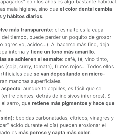
apagados” con los años es algo bastante habitual.
as mala higiene, sino que
el color dental cambia
 y hábitos diarios
.
elve más transparente
: el esmalte es la capa
so del tiempo, puede perder un poquito de grosor
do agresivo, ácidos…). Al hacerse más fino, deja
capa interna y
tiene un tono más amarillo
.
as se adhieren al esmalte
: café, té, vino tinto,
s (soja, curry, tomate), frutos rojos… Todos ellos
rtificiales que
se van depositando en micro-
ran manchas superficiales.
l aspecto
: aunque te cepilles, es fácil que se
(entre dientes, detrás de incisivos inferiores). Si
 el sarro, que
retiene más pigmentos y hace que
e
.
osión)
: bebidas carbonatadas, cítricos, vinagres y
icar” ácido durante el día) pueden erosionar el
onado es
más poroso y capta más color
.