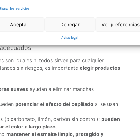
n las manchas.
tionar los servicios
a lingual reduce bacterias
que favorecen la
Aceptar
Denegar
Ver preferencias
ma artificial, pero
devuelve brillo y elimina el tono
diaria de placa.
Aviso legal
 adecuados
 son iguales ni todos sirven para cualquier
lancos sin riesgos, es importante
elegir productos
oras suaves
ayudan a eliminar manchas
 pueden
potenciar el efecto del cepillado
si se usan
s (bicarbonato, limón, carbón sin control):
pueden
 el color a largo plazo
.
ino
mantener el esmalte limpio, protegido y