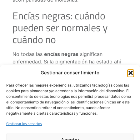
Encías negras: cuándo
pueden ser normales y
cuándo no
No todas las
encías negras
significan
enfermedad. Si la pigmentación ha estado ahí
desde hace tiempo, es uniforme y no produce
Gestionar consentimiento
síntomas, puede tratarse de una característica
natural. En cambio, si el cambio de color es
Para ofrecer las mejores experiencias, utilizamos tecnologías como las
cookies para almacenar y/o acceder a la información del dispositivo. El
reciente, afecta solo a una zona o aparece junto
consentimiento de estas tecnologías nos permitirá procesar datos como
a sangrado, inflamación o dolor, conviene
el comportamiento de navegación o las identificaciones únicas en este
estudiarlo.
sitio. No consentir o retirar el consentimiento, puede afectar
negativamente a ciertas características y funciones.
La clave está en no fijarse solo en el color, sino
Gestionar los servicios
también en cómo está la encía: si sangra, si está
hinchada, si hay sensibilidad o si la mancha
Aceptar