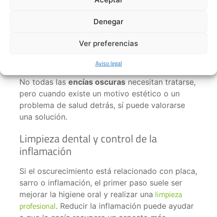
tiene un aspecto diferente al resto del tejido.
Denegar
Tratamientos para las
encías oscuras
Ver preferencias
Aviso legal
El tratamiento dependerá siempre de la causa.
No todas las
encías oscuras
necesitan tratarse,
pero cuando existe un motivo estético o un
problema de salud detrás, sí puede valorarse
una solución.
Limpieza dental y control de la
inflamación
Si el oscurecimiento está relacionado con placa,
sarro o inflamación, el primer paso suele ser
limpieza
mejorar la higiene oral y realizar una
profesional
. Reducir la inflamación puede ayudar