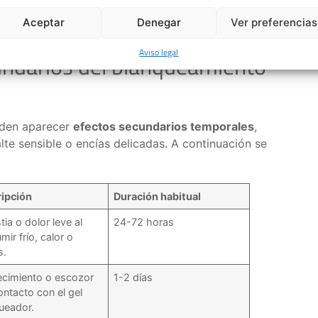
amiento dental profesional es beneficioso porque
Aceptar
Denegar
Ver preferencias
Aviso legal
undarios del blanqueamiento
eden aparecer
efectos secundarios temporales
,
te sensible o encías delicadas. A continuación se
ipción
Duración habitual
ia o dolor leve al
24-72 horas
ir frío, calor o
s.
ecimiento o escozor
1-2 días
ontacto con el gel
ueador.