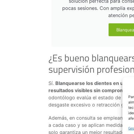
solución perfecta para cons
pocas sesiones. Con amplia exp
atención pe
Blanquea
¿Es bueno blanquears
supervisión profesio
Sí.
Blanquearse los dientes en una c
resultados visibles sin comprometer
Par
odontólogo evalúa el estado de dien
alm
desgaste excesivo o retracción gingi
tec
ide
Además, en consulta se emplean prod
afe
a cada caso y se aplican medidas pro
Ges
solo garantiza un mejor resultado est