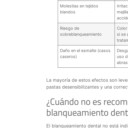
Molestias en tejidos
Irrita
blandos
mejil
accid
Riesgo de
Color 
sobreblanqueamiento
si se
trata
Daño en el esmalte (casos
Desga
caseros)
uso d
abras
La mayoría de estos efectos son leves
pastas desensibilizantes y una corre
¿Cuándo no es recom
blanqueamiento dent
El blanqueamiento dental no está indi