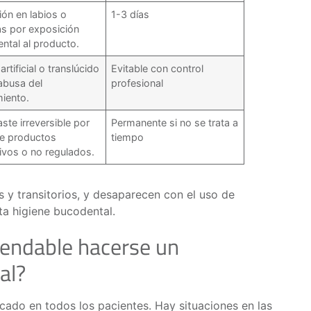
ción en labios o
1-3 días
las por exposición
ental al producto.
artificial o translúcido
Evitable con control
 abusa del
profesional
miento.
ste irreversible por
Permanente si no se trata a
e productos
tiempo
ivos o no regulados.
 y transitorios, y desaparecen con el uso de
cta higiene bucodental.
endable hacerse un
al?
cado en todos los pacientes. Hay situaciones en las