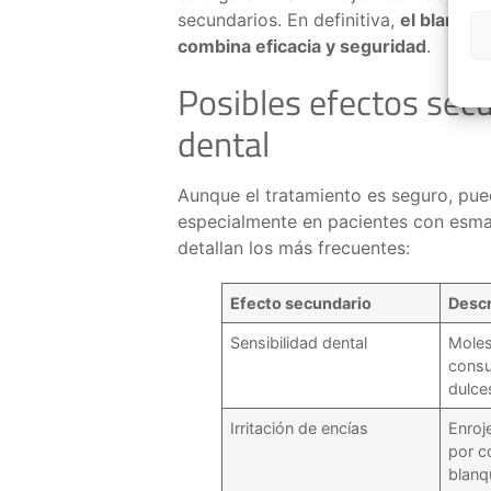
secundarios. En definitiva,
el blanque
combina eficacia y seguridad
.
Posibles efectos sec
dental
Aunque el tratamiento es seguro, pu
especialmente en pacientes con esmal
detallan los más frecuentes:
Efecto secundario
Descr
Sensibilidad dental
Molest
consum
dulce
Irritación de encías
Enroj
por c
blanq